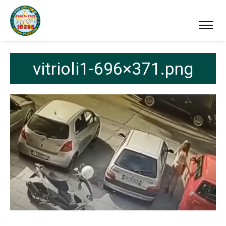
vitrioli1-696×371.png