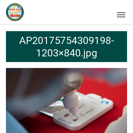
AP20175754309198-
1203×840.jpg