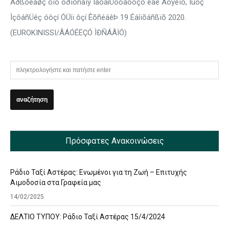
Åðßóêåøç ôïõ õðïõñãïý ÌåôáíÜóôåõóçò êáé Áóýëïõ, Íüôç
ÌçôáñÜêç óôçí ÓÜìï ôçí ÊõñéáêÞ 19 Éáíïõáñßïõ 2020.
(EUROKINISSI/ÂÁÓÉËÇÓ ÌÐÑÁÂÏÓ)
Πρόσφατες Ανακοινώσεις
Ράδιο Ταξί Αστέρας: Ενωμένοι για τη Ζωή – Επιτυχής
Αιμοδοσία στα Γραφεία μας
14/02/2025
ΔΕΛΤΙΟ ΤΥΠΟΥ: Ράδιο Ταξί Αστέρας 15/4/2024