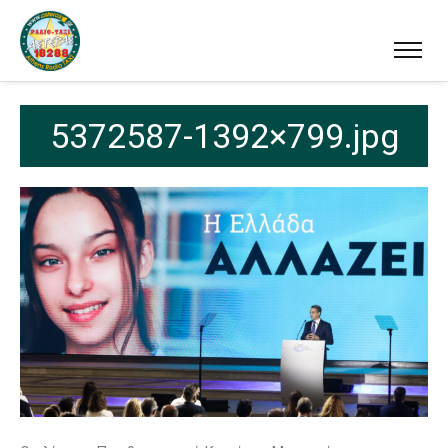
5372587-1392×799.jpg