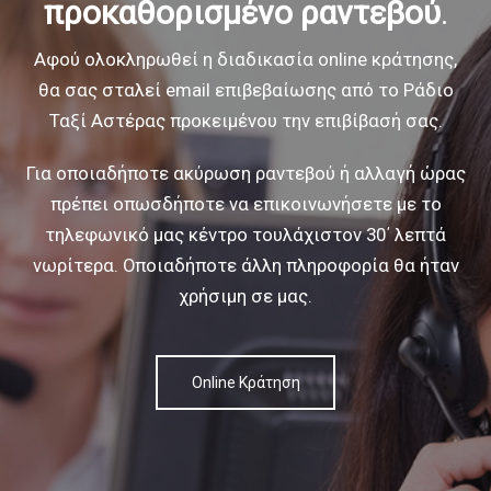
προκαθορισμένο ραντεβού
.
Αφού ολοκληρωθεί η διαδικασία online κράτησης,
θα σας σταλεί email επιβεβαίωσης
από το Ράδιο
Ταξί Αστέρας προκειμένου την επιβίβασή σας.
Για οποιαδήποτε ακύρωση ραντεβού ή αλλαγή ώρας
πρέπει οπωσδήποτε να
επικοινωνήσετε με το
τηλεφωνικό μας κέντρο τουλάχιστον 30΄ λεπτά
νωρίτερα.
Οποιαδήποτε άλλη πληροφορία θα ήταν
χρήσιμη σε μας.
Online Κράτηση