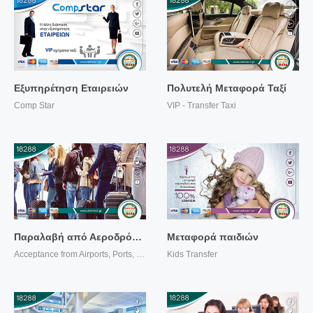
Περισσότερα...
Περισσότερα...
Εξυπηρέτηση Εταιρειών
Πολυτελή Μεταφορά Ταξί
Comp Star
VIP - Transfer Taxi
Περισσότερα...
Περισσότερα...
Παραλαβή από Αεροδρόμια, Λιμάνια, Σταθμούς, Λεωφορεία και Κτελ
Μεταφορά παιδιών
Acceptance from Airports, Ports, Stations, Buses and Ctel
Kids Transfer