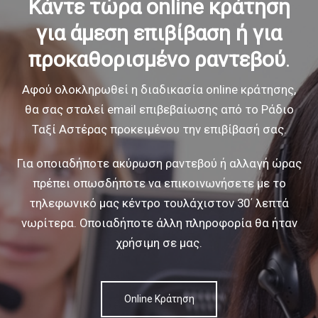
Κάντε τώρα online κράτηση
για άμεση επιβίβαση
ή για
προκαθορισμένο ραντεβού
.
Αφού ολοκληρωθεί η διαδικασία online κράτησης,
θα σας σταλεί email επιβεβαίωσης
από το Ράδιο
Ταξί Αστέρας προκειμένου την επιβίβασή σας.
Για οποιαδήποτε ακύρωση ραντεβού ή αλλαγή ώρας
πρέπει οπωσδήποτε να
επικοινωνήσετε με το
τηλεφωνικό μας κέντρο τουλάχιστον 30΄ λεπτά
νωρίτερα.
Οποιαδήποτε άλλη πληροφορία θα ήταν
χρήσιμη σε μας.
Online Κράτηση