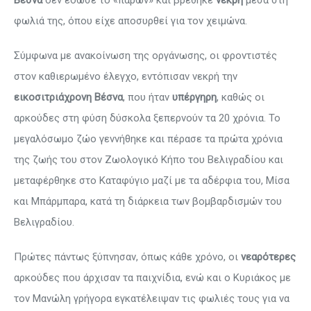
Βέσνα
δεν έδωσε το «παρών» και βρέθηκε
νεκρή
μέσα στη
φωλιά της, όπου είχε αποσυρθεί για τον χειμώνα.
Σύμφωνα με ανακοίνωση της οργάνωσης, οι φροντιστές
στον καθιερωμένο έλεγχο, εντόπισαν νεκρή την
εικοσιτριάχρονη Βέσνα
, που ήταν
υπέργηρη
, καθώς οι
αρκούδες στη φύση δύσκολα ξεπερνούν τα 20 χρόνια. Το
μεγαλόσωμο ζώο γεννήθηκε και πέρασε τα πρώτα χρόνια
της ζωής του στον Ζωολογικό Κήπο του Βελιγραδίου και
μεταφέρθηκε στο Καταφύγιο μαζί με τα αδέρφια του, Μίσα
και Μπάρμπαρα, κατά τη διάρκεια των βομβαρδισμών του
Βελιγραδίου.
Πρώτες πάντως ξύπνησαν, όπως κάθε χρόνο, οι
νεαρότερες
αρκούδες που άρχισαν τα παιχνίδια, ενώ και ο Κυριάκος με
τον Μανώλη γρήγορα εγκατέλειψαν τις φωλιές τους για να