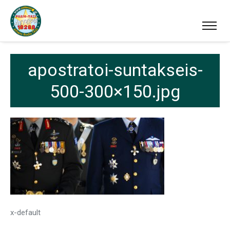
apostratoi-suntakseis-
500-300×150.jpg
x-default