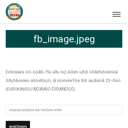
fb_image.jpeg
Ëïõëïýäéá óôï óçìåßï Ýîù áðü ôçí âïõëÞ üðïõ óõãêñïõóèÞêáí
õðçñåóéáêü áõôïêßíçôï, ìå ìïôïóéêëÝôá ðïõ ïäçãïýóå 23÷ñïíïò.
(EUROKINISSI/ÃÉÙÑÃÏÓ ÊÏÍÔÁÑÉÍÇÓ)