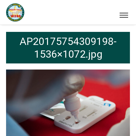
AP20175754309198-
1536×1072.jpg