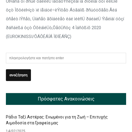
ÓÞìåñá ôï ðñùé ôåëéêÜ ìåôáöÝñèçêáí ìå ðïõëìáí óôï ëéìÜíé
ôçò ÌõôéëÞíçò ïé íåïáöé÷èÝíôåò Áöãáíïß ðñüóöõãåò.Ãéá
ôñåéò ìÝñåò, Üíäñåò ãõíáéêåò êáé ìéêñÜ ðáéäéÜ Ýìåéíáí óôçí
ðáñáëßá ôçò ÓõêáìéÜò,ÔåôÜñôç 4 Ìáñôßïõ 2020
(EUROKINISSI/ÔÁÔÉÁÍÁ ÌÐÏËÁÑÇ)
Πρόσφατες Ανακοινώσεις
Ράδιο Ταξί Αστέρας: Ενωμένοι για τη Ζωή – Επιτυχής
Αιμοδοσία στα Γραφεία μας
14/02/2025