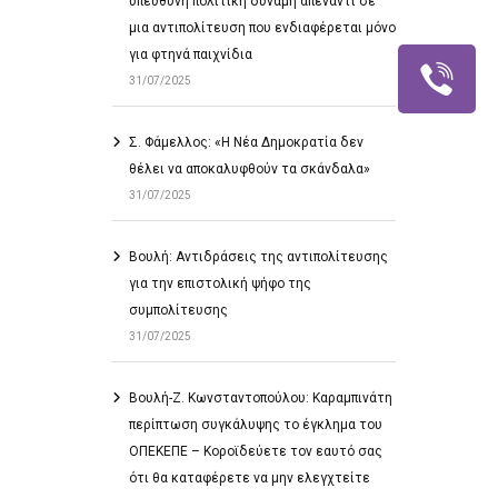
υπεύθυνη πολιτική δύναμη απέναντι σε
μια αντιπολίτευση που ενδιαφέρεται μόνο
για φτηνά παιχνίδια
31/07/2025
Σ. Φάμελλος: «Η Νέα Δημοκρατία δεν
θέλει να αποκαλυφθούν τα σκάνδαλα»
31/07/2025
Βουλή: Αντιδράσεις της αντιπολίτευσης
για την επιστολική ψήφο της
συμπολίτευσης
31/07/2025
Βουλή-Ζ. Κωνσταντοπούλου: Καραμπινάτη
περίπτωση συγκάλυψης το έγκλημα του
ΟΠΕΚΕΠΕ – Κοροϊδεύετε τον εαυτό σας
ότι θα καταφέρετε να μην ελεγχτείτε