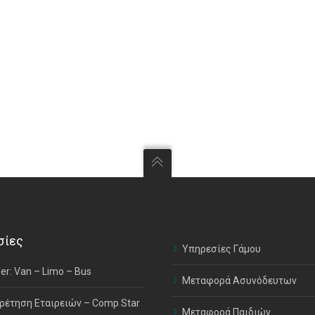
σίες
Υπηρεσίες Γάμου
er: Van – Limo – Bus
Μεταφορά Ασυνόδευτων
ρέτηση Εταιρειών – Comp Star
Μεταφορά Παιδιών