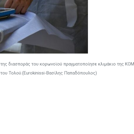
ό της διασποράς του κορωνοϊού πραγματοποίησε κλιμάκιο της ΚΟ
 του Τολού.(Eurokinissi-Βασίλης Παπαδόπουλος)