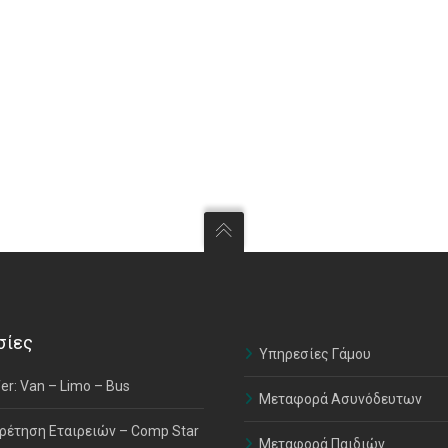
σίες
Υπηρεσίες Γάμου
er: Van – Limo – Bus
Μεταφορά Ασυνόδευτων
ρέτηση Εταιρειών – Comp Star
Μεταφορά Παιδιών