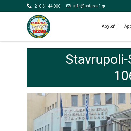
info@asteras1.gr
210 61 44 000
Αρχική
App
Stavrupoli
10