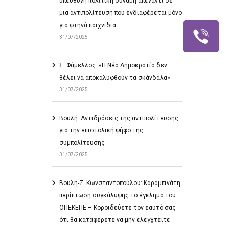
υπεύθυνη πολιτική δύναμη απέναντι σε
μια αντιπολίτευση που ενδιαφέρεται μόνο
για φτηνά παιχνίδια
31/07/2025
Σ. Φάμελλος: «Η Νέα Δημοκρατία δεν
θέλει να αποκαλυφθούν τα σκάνδαλα»
31/07/2025
Βουλή: Αντιδράσεις της αντιπολίτευσης
για την επιστολική ψήφο της
συμπολίτευσης
31/07/2025
Βουλή-Ζ. Κωνσταντοπούλου: Καραμπινάτη
περίπτωση συγκάλυψης το έγκλημα του
ΟΠΕΚΕΠΕ – Κοροϊδεύετε τον εαυτό σας
ότι θα καταφέρετε να μην ελεγχτείτε