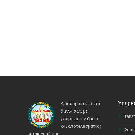
Υπηρε
Βρισκόμαστε πάντα
δίπλα σας, με
Transf
γνώμονα την άμεση
και αποτελεσματική
Εξυπη
μετακίνησή σας.