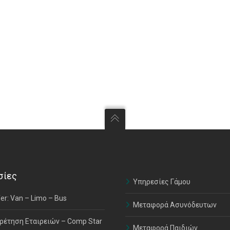
σίες
Υπηρεσίες Γάμου
er: Van – Limo – Bus
Μεταφορά Ασυνόδευτων
ρέτηση Εταιρειών – Comp Star
Μεταφορά Παιδιών