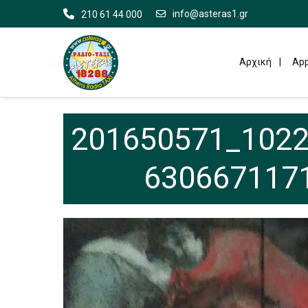
info@asteras1.gr
210 61 44 000
Αρχική
App
201650571_102
6306671171