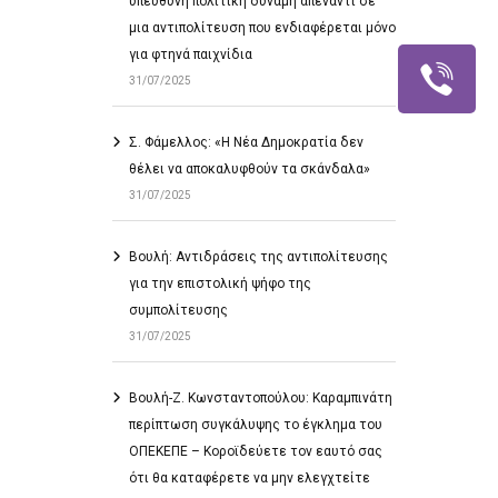
υπεύθυνη πολιτική δύναμη απέναντι σε
μια αντιπολίτευση που ενδιαφέρεται μόνο
για φτηνά παιχνίδια
31/07/2025
Σ. Φάμελλος: «Η Νέα Δημοκρατία δεν
θέλει να αποκαλυφθούν τα σκάνδαλα»
31/07/2025
Βουλή: Αντιδράσεις της αντιπολίτευσης
για την επιστολική ψήφο της
συμπολίτευσης
31/07/2025
Βουλή-Ζ. Κωνσταντοπούλου: Καραμπινάτη
περίπτωση συγκάλυψης το έγκλημα του
ΟΠΕΚΕΠΕ – Κοροϊδεύετε τον εαυτό σας
ότι θα καταφέρετε να μην ελεγχτείτε