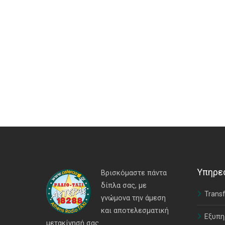
Υπηρε
Βρισκόμαστε πάντα
δίπλα σας, με
Transf
γνώμονα την άμεση
και αποτελεσματική
Εξυπη
μετακίνησή σας.