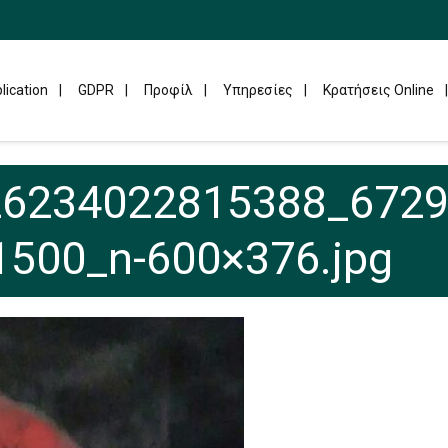
lication
GDPR
Προφίλ
Υπηρεσίες
Κρατήσεις Online
26234022815388_672
500_n-600×376.jpg