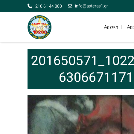
info@asteras1.gr
210 61 44 000
Αρχική
App
201650571_102
6306671171