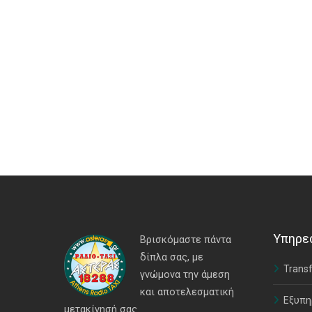
Υπηρε
Βρισκόμαστε πάντα
δίπλα σας, με
Transf
γνώμονα την άμεση
και αποτελεσματική
Εξυπη
μετακίνησή σας.