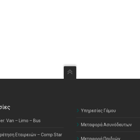
σίες
Υπηρεσίες Γάμου
er: Van – Limo – Bus
Μεταφορά Ασυνόδευτων
ρέτηση Εταιρειών – Comp Star
Μεταφορά Παιδιών