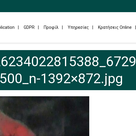
lication
GDPR
Προφίλ
Υπηρεσίες
Κρατήσεις Online
26234022815388_672
500_n-1392×872.jpg