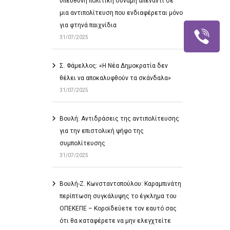
υπεύθυνη πολιτική δύναμη απέναντι σε
μια αντιπολίτευση που ενδιαφέρεται μόνο
για φτηνά παιχνίδια
31/07/2025
Σ. Φάμελλος: «Η Νέα Δημοκρατία δεν
θέλει να αποκαλυφθούν τα σκάνδαλα»
31/07/2025
Βουλή: Αντιδράσεις της αντιπολίτευσης
για την επιστολική ψήφο της
συμπολίτευσης
31/07/2025
Βουλή-Ζ. Κωνσταντοπούλου: Καραμπινάτη
περίπτωση συγκάλυψης το έγκλημα του
ΟΠΕΚΕΠΕ – Κοροϊδεύετε τον εαυτό σας
ότι θα καταφέρετε να μην ελεγχτείτε