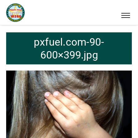
pxfuel.com-90-
600×399.jpg