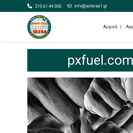
info@asteras1.gr
210 61 44 000
Αρχική
App
pxfuel.com