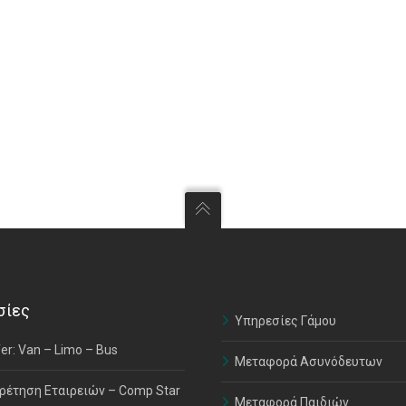
σίες
Υπηρεσίες Γάμου
er: Van – Limo – Bus
Μεταφορά Ασυνόδευτων
ρέτηση Εταιρειών – Comp Star
Μεταφορά Παιδιών