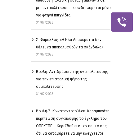
υπεύθυνη πολιτική δύναμη απέναντι σε
μια αντιπολίτευση που ενδιαφέρεται μόνο
για φτηνά παιχνίδια
31/07/2025
Σ. Φάμελλος: «Η Νέα Δημοκρατία δεν
θέλει να αποκαλυφθούν τα σκάνδαλα»
31/07/2025
Βουλή: Αντιδράσεις της αντιπολίτευσης
για την επιστολική ψήφο της
συμπολίτευσης
31/07/2025
Βουλή-Ζ. Κωνσταντοπούλου: Καραμπινάτη
περίπτωση συγκάλυψης το έγκλημα του
ΟΠΕΚΕΠΕ – Κοροϊδεύετε τον εαυτό σας
ότι θα καταφέρετε να μην ελεγχτείτε