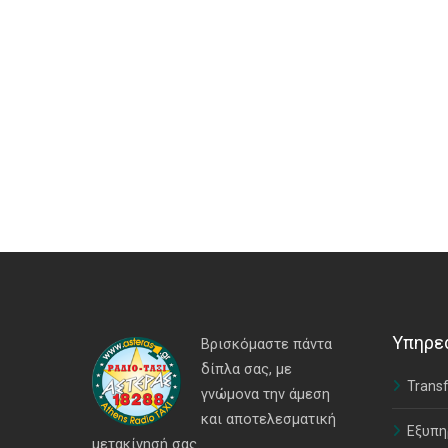
Υπηρε
Βρισκόμαστε πάντα
δίπλα σας, με
Transf
γνώμονα την άμεση
και αποτελεσματική
Εξυπη
μετακίνησή σας.