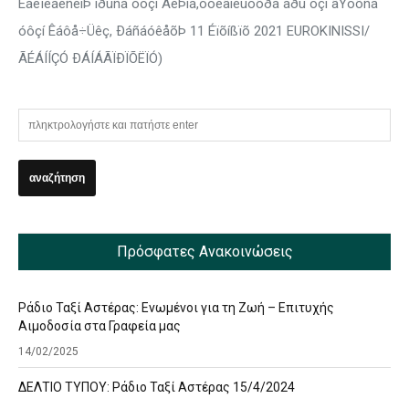
ÊáëïêáéñéíÞ ìðüñá óôçí ÁèÞíá,óôéãìéüôõðá áðü ôçí ãÝöõñá
óôçí Êáôå÷Üêç, ÐáñáóêåõÞ 11 Éïõíßïõ 2021 EUROKINISSI/
ÃÉÁÍÍÇÓ ÐÁÍÁÃÏÐÏÕËÏÓ)
Πρόσφατες Ανακοινώσεις
Ράδιο Ταξί Αστέρας: Ενωμένοι για τη Ζωή – Επιτυχής
Αιμοδοσία στα Γραφεία μας
14/02/2025
ΔΕΛΤΙΟ ΤΥΠΟΥ: Ράδιο Ταξί Αστέρας 15/4/2024