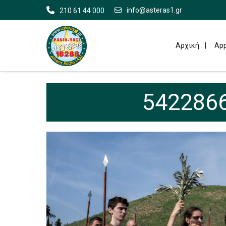
info@asteras1.gr
210 61 44 000
Αρχική
App
5422866