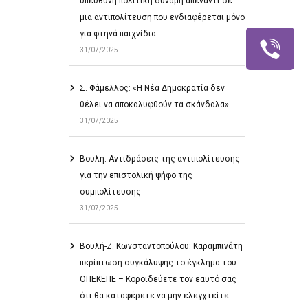
υπεύθυνη πολιτική δύναμη απέναντι σε
μια αντιπολίτευση που ενδιαφέρεται μόνο
για φτηνά παιχνίδια
31/07/2025
Σ. Φάμελλος: «Η Νέα Δημοκρατία δεν
θέλει να αποκαλυφθούν τα σκάνδαλα»
31/07/2025
Βουλή: Αντιδράσεις της αντιπολίτευσης
για την επιστολική ψήφο της
συμπολίτευσης
31/07/2025
Βουλή-Ζ. Κωνσταντοπούλου: Καραμπινάτη
περίπτωση συγκάλυψης το έγκλημα του
ΟΠΕΚΕΠΕ – Κοροϊδεύετε τον εαυτό σας
ότι θα καταφέρετε να μην ελεγχτείτε