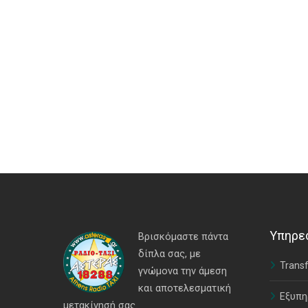
Υπηρε
Βρισκόμαστε πάντα
δίπλα σας, με
Transf
γνώμονα την άμεση
και αποτελεσματική
Εξυπη
μετακίνησή σας.