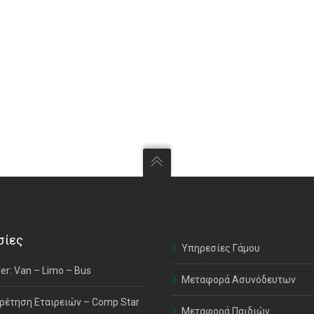
σίες
Υπηρεσίες Γάμου
er: Van – Limo – Bus
Μεταφορά Ασυνόδευτων
ρέτηση Εταιρειών – Comp Star
Μεταφορά Παιδιών