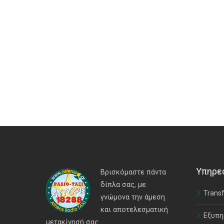
Υπηρε
Βρισκόμαστε πάντα
δίπλα σας, με
Transf
γνώμονα την άμεση
και αποτελεσματική
Εξυπη
μετακίνησή σας.