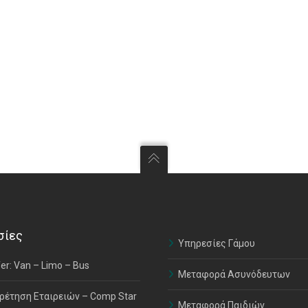
σίες
Υπηρεσίες Γάμου
er: Van – Limo – Bus
Μεταφορά Ασυνόδευτων
ρέτηση Εταιρειών – Comp Star
Μεταφορά Παιδιών