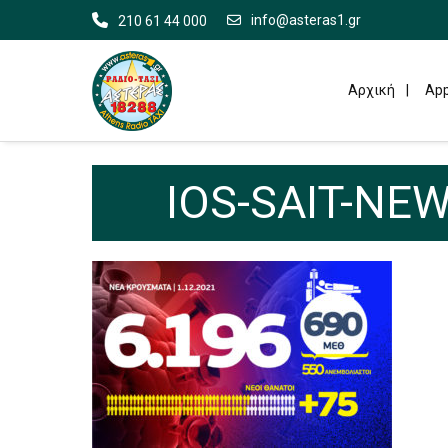
info@asteras1.gr
210 61 44 000
Αρχική
App
IOS-SAIT-ΝEW