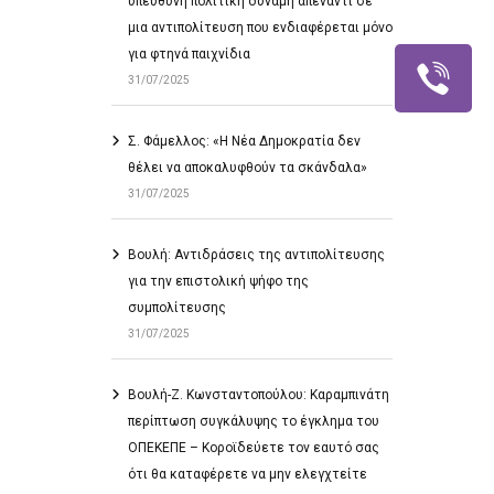
υπεύθυνη πολιτική δύναμη απέναντι σε
μια αντιπολίτευση που ενδιαφέρεται μόνο
για φτηνά παιχνίδια
31/07/2025
Σ. Φάμελλος: «Η Νέα Δημοκρατία δεν
θέλει να αποκαλυφθούν τα σκάνδαλα»
31/07/2025
Βουλή: Αντιδράσεις της αντιπολίτευσης
για την επιστολική ψήφο της
συμπολίτευσης
31/07/2025
Βουλή-Ζ. Κωνσταντοπούλου: Καραμπινάτη
περίπτωση συγκάλυψης το έγκλημα του
ΟΠΕΚΕΠΕ – Κοροϊδεύετε τον εαυτό σας
ότι θα καταφέρετε να μην ελεγχτείτε