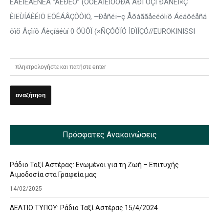
ÊÁÊÏÊÁÉÑÉÁ “ÅËÐÉÓ” (ÓÔÉÃÌÉÏÔÕÐÁ ÁÐÏ ÔÇÍ ÐÅÑÉÏ×Ç
ÊÏËÙÍÁÊÉÏÕ ËÕÊÁÂÇÔÔÏÕ, –Ðåñéï÷ç Åõáããåëéóìïõ Áëáôéåñá
ôïõ Äçìïõ Áèçíáéùí 0 ÖÙÔÏ (×ÑÇÓÔÏÓ ÌÐÏÍÇÓ//EUROKINISSI
Πρόσφατες Ανακοινώσεις
Ράδιο Ταξί Αστέρας: Ενωμένοι για τη Ζωή – Επιτυχής
Αιμοδοσία στα Γραφεία μας
14/02/2025
ΔΕΛΤΙΟ ΤΥΠΟΥ: Ράδιο Ταξί Αστέρας 15/4/2024