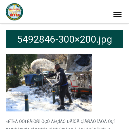
5492846-300×200.jpg
×ÉÏÍÉÁ ÓÔÏ ÊÅÍÔÑÏ ÔÇÓ ÁÈÇÍÁÓ ÐÅÍÔÅ ÇÌÅÑÅÓ ÌÅÔÁ ÔÇÍ