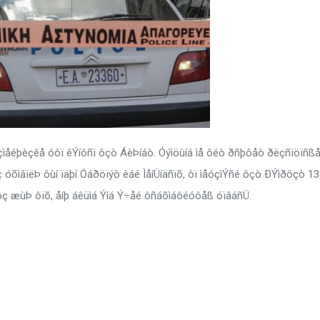
óçìåéþèçêå óôï êÝíôñï ôçò ÁèÞíáò. Óýìöùíá ìå ôéò ðñþôåò ðëçñïöïñß
óõìâïëÞ ôùí ïäþí Óáðöïýò êáé ÌåíÜíäñïõ, ôï ìåóçìÝñé ôçò ÐÝìðôçò 13
ôç æùÞ ôïõ, åíþ áêüìá Ýíá Ý÷åé ôñáõìáôéóôåß óïâáñÜ.