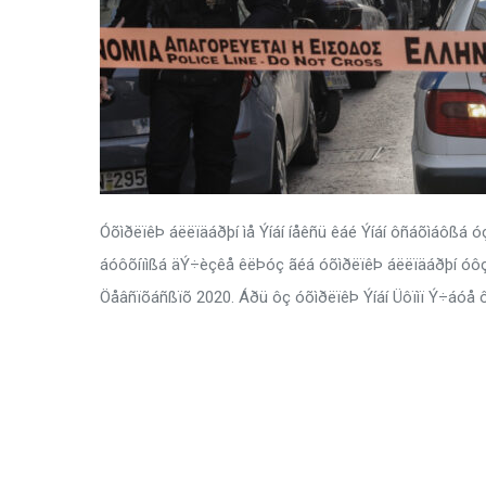
ÓõìðëïêÞ áëëïäáðþí ìå Ýíáí íåêñü êáé Ýíáí ôñáõìáôßá 
áóôõíïìßá äÝ÷èçêå êëÞóç ãéá óõìðëïêÞ áëëïäáðþí óôç 
Öåâñïõáñßïõ 2020. Áðü ôç óõìðëïêÞ Ýíáí Üôïìï Ý÷áóå 