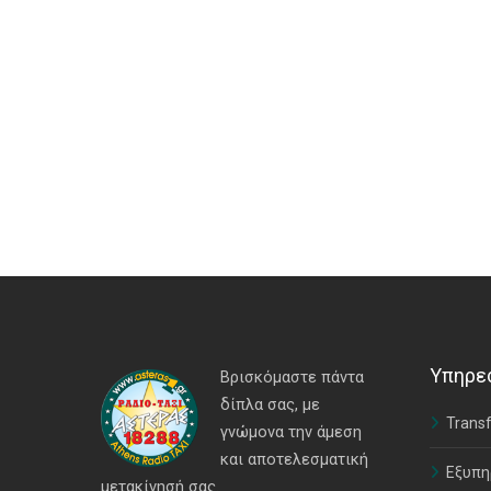
Υπηρε
Βρισκόμαστε πάντα
δίπλα σας, με
Transf
γνώμονα την άμεση
και αποτελεσματική
Εξυπη
μετακίνησή σας.