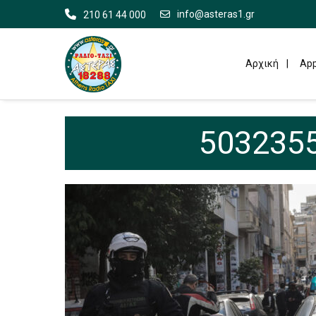
info@asteras1.gr
210 61 44 000
Αρχική
App
5032355