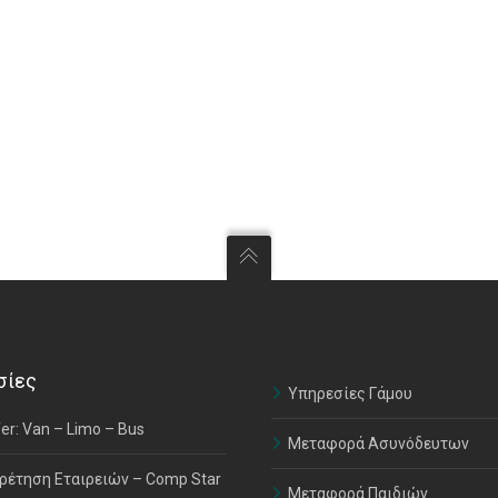
σίες
Υπηρεσίες Γάμου
er: Van – Limo – Bus
Μεταφορά Ασυνόδευτων
ρέτηση Εταιρειών – Comp Star
Μεταφορά Παιδιών