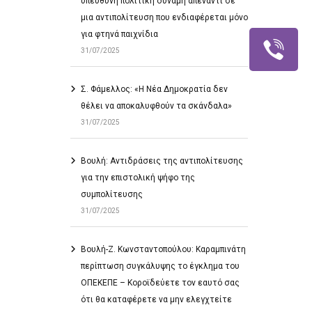
υπεύθυνη πολιτική δύναμη απέναντι σε
μια αντιπολίτευση που ενδιαφέρεται μόνο
για φτηνά παιχνίδια
31/07/2025
Σ. Φάμελλος: «Η Νέα Δημοκρατία δεν
θέλει να αποκαλυφθούν τα σκάνδαλα»
31/07/2025
Βουλή: Αντιδράσεις της αντιπολίτευσης
για την επιστολική ψήφο της
συμπολίτευσης
31/07/2025
Βουλή-Ζ. Κωνσταντοπούλου: Καραμπινάτη
περίπτωση συγκάλυψης το έγκλημα του
ΟΠΕΚΕΠΕ – Κοροϊδεύετε τον εαυτό σας
ότι θα καταφέρετε να μην ελεγχτείτε