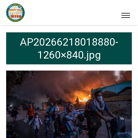
AP20266218018880-
1260×840.jpg