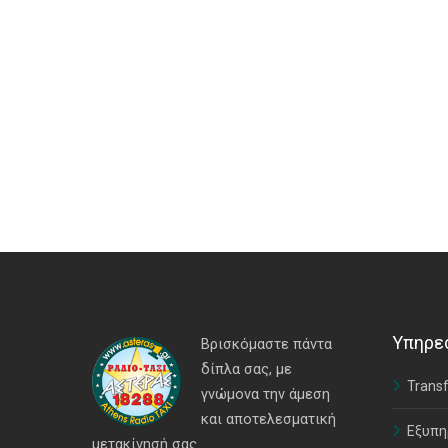
Υπηρε
Βρισκόμαστε πάντα
δίπλα σας, με
Transf
γνώμονα την άμεση
και αποτελεσματική
Εξυπη
μετακίνησή σας.