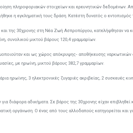
οίηση πληροφοριακών στοιχείων και ερευνητικών δεδομένων. Απ
ήθηκε η εγκληματική τους δράση. Κατέστη δυνατός ο εντοπισμός 
υ και της 30χρονης στη Νέα Ζωή Ασπροπύργου, κατελήφθησαν να 
νη, συνολικού μικτού βάρους 120,4 γραμμαρίων.
ιμοποιούταν και ως χώρος απόκρυψης- αποθήκευσης ναρκωτικών 
ασίες, με ηρωίνη, μικτού βάρους 382,7 γραμμαρίων.
άρια ηρωίνης, 3 ηλεκτρονικές ζυγαριές ακριβείας, 2 συσκευές κιν
για διάφορα αδικήματα. Σε βάρος της 30χρονης είχαν επιβληθεί 
ατική οργάνωση. Ο ένας από τους αλλοδαπούς κατηγορείται και γ