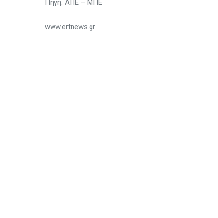
Πηγή: ΑΠΕ – ΜΠΕ
www.ertnews.gr