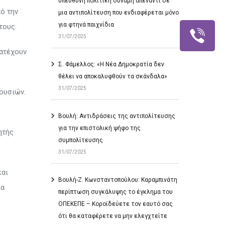
υπεύθυνη πολιτική δύναμη απέναντι σε
ό την
μια αντιπολίτευση που ενδιαφέρεται μόνο
για φτηνά παιχνίδια
τους.
31/07/2025
κατέχουν
Σ. Φάμελλος: «Η Νέα Δημοκρατία δεν
θέλει να αποκαλυφθούν τα σκάνδαλα»
31/07/2025
ουσιών.
Βουλή: Αντιδράσεις της αντιπολίτευσης
για την επιστολική ψήφο της
ητής
συμπολίτευσης
31/07/2025
και
Βουλή-Ζ. Κωνσταντοπούλου: Καραμπινάτη
ια
περίπτωση συγκάλυψης το έγκλημα του
ΟΠΕΚΕΠΕ – Κοροϊδεύετε τον εαυτό σας
ότι θα καταφέρετε να μην ελεγχτείτε