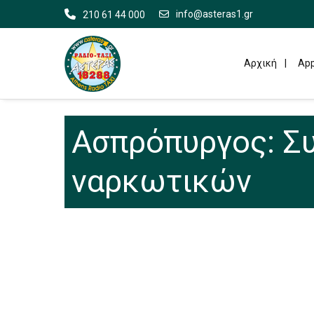
info@asteras1.gr
210 61 44 000
Αρχική
App
Ασπρόπυργος: Συ
ναρκωτικών