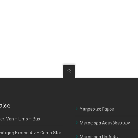
σίες
Υπηρεσίες Γάμου
er: Van – Limo – Bus
Μεταφορά Ασυνόδευτων
ρέτηση Εταιρειών – Comp Star
Μεταφορά Παιδιών