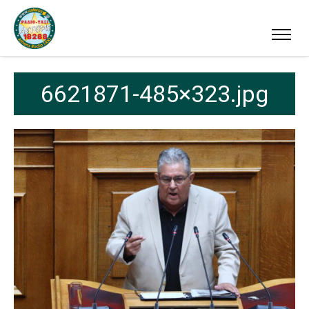
6621871-485×323.jpg