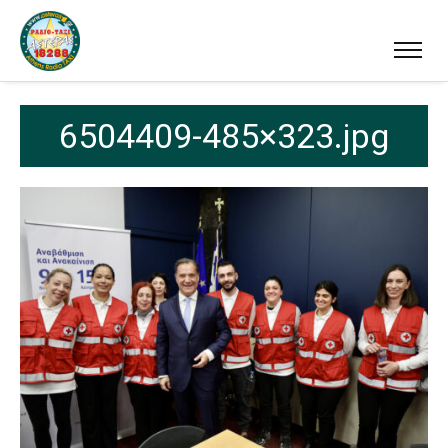
6504409-485×323.jpg