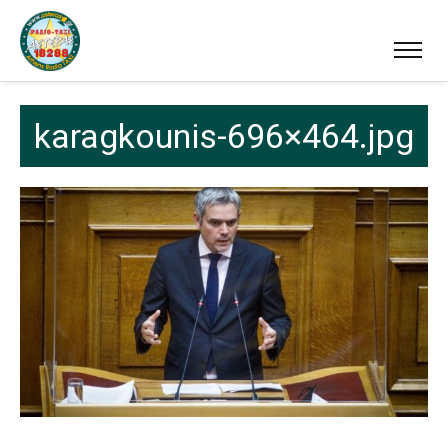
karagkounis-696×464.jpg