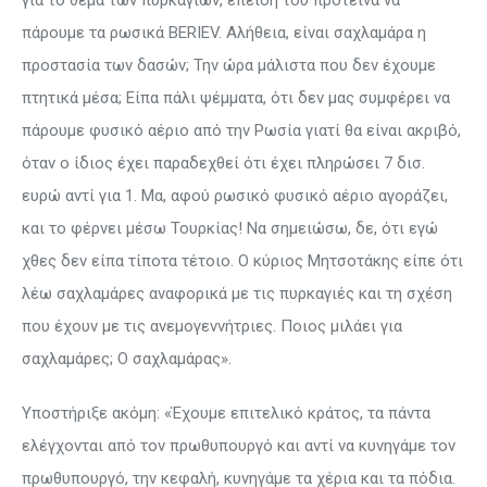
για το θέμα των πυρκαγιών, επειδή του πρότεινα να
πάρουμε τα ρωσικά BERIEV. Αλήθεια, είναι σαχλαμάρα η
προστασία των δασών; Την ώρα μάλιστα που δεν έχουμε
πτητικά μέσα; Είπα πάλι ψέμματα, ότι δεν μας συμφέρει να
πάρουμε φυσικό αέριο από την Ρωσία γιατί θα είναι ακριβό,
όταν ο ίδιος έχει παραδεχθεί ότι έχει πληρώσει 7 δισ.
ευρώ αντί για 1. Μα, αφού ρωσικό φυσικό αέριο αγοράζει,
και το φέρνει μέσω Τουρκίας! Να σημειώσω, δε, ότι εγώ
χθες δεν είπα τίποτα τέτοιο. Ο κύριος Μητσοτάκης είπε ότι
λέω σαχλαμάρες αναφορικά με τις πυρκαγιές και τη σχέση
που έχουν με τις ανεμογεννήτριες. Ποιος μιλάει για
σαχλαμάρες; Ο σαχλαμάρας».
Υποστήριξε ακόμη: «Έχουμε επιτελικό κράτος, τα πάντα
ελέγχονται από τον πρωθυπουργό και αντί να κυνηγάμε τον
πρωθυπουργό, την κεφαλή, κυνηγάμε τα χέρια και τα πόδια.