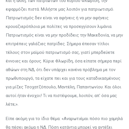
και η άλλη, των πατριωτών του κυρίου Φλωρίδη, την
εφαρμόζει πιστά. Μιλήστε μας λοιπόν για πατριωτισμό.
Πατριωτισμός δεν είναι να αφήνεις ή να μην αφήνεις
κρουαζιερόπλοια με πολίτες να προσεγγίσουν λιμάνια.
Πατριωτισμός είναι να μην προδίδεις την Μακεδονία, να μην
επιτρέπεις γαλάζιες πατρίδες. Σήμερα έπεσαν τίτλοι
τέλους στον μαϊμού πατριωτισμό σας, γιατί μπερδεύετε
έννοιες και όρους. Κύριε Φλωρίδη, όσα είπατε σήμερα περί
αθώων στη ΝΔ, ότι δεν υπάρχει κανένα πρόβλημα με τον
πρωθυπουργό, τα είχατε πει και για τους καταδικασμένους
για μίζες Τσοχατζόπουλο, Μαντέλη, Παπαντωνίου. Και όλοι
αυτοί ήταν ένοχοι! Τι να πιστέψουμε, λοιπόν, απ’ όσα μας
λέτε;».
Είπε ακόμη για το ίδιο θέμα: «Αναρωτιέμαι πόσο πιο χαμηλά
θα πέσει ακόμα η ΝΔ. Πόση κατάντια μπορεί να αντέξει