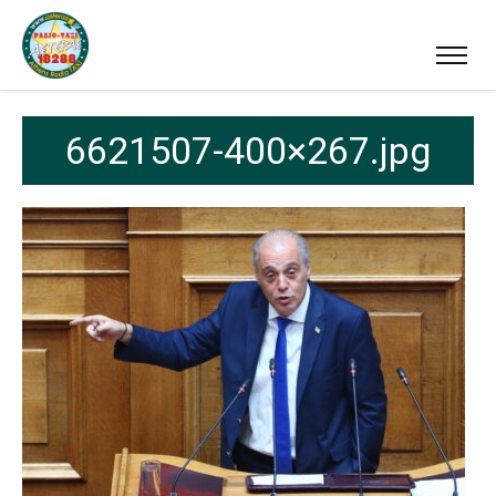
6621507-400×267.jpg