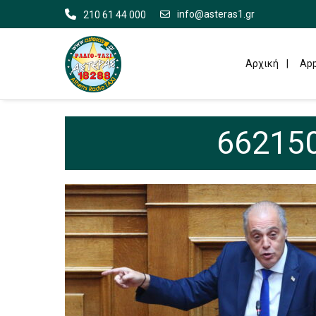
info@asteras1.gr
210 61 44 000
Αρχική
App
662150