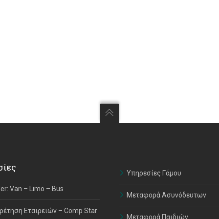
σίες
Υπηρεσίες Γάμου
er: Van – Limo – Bus
Μεταφορά Ασυνόδευτων
ρέτηση Εταιρειών – Comp Star
Μεταφορά Παιδιών