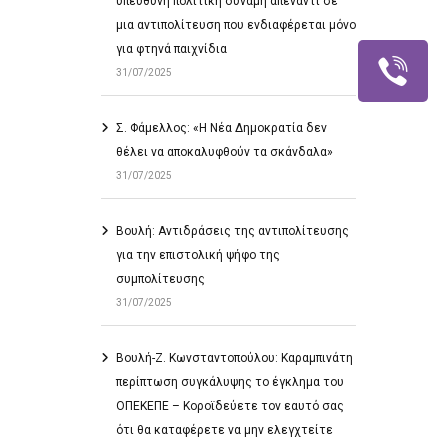
υπεύθυνη πολιτική δύναμη απέναντι σε
μια αντιπολίτευση που ενδιαφέρεται μόνο
για φτηνά παιχνίδια
31/07/2025
Σ. Φάμελλος: «Η Νέα Δημοκρατία δεν
θέλει να αποκαλυφθούν τα σκάνδαλα»
31/07/2025
Βουλή: Αντιδράσεις της αντιπολίτευσης
για την επιστολική ψήφο της
συμπολίτευσης
31/07/2025
Βουλή-Ζ. Κωνσταντοπούλου: Καραμπινάτη
περίπτωση συγκάλυψης το έγκλημα του
ΟΠΕΚΕΠΕ – Κοροϊδεύετε τον εαυτό σας
ότι θα καταφέρετε να μην ελεγχτείτε