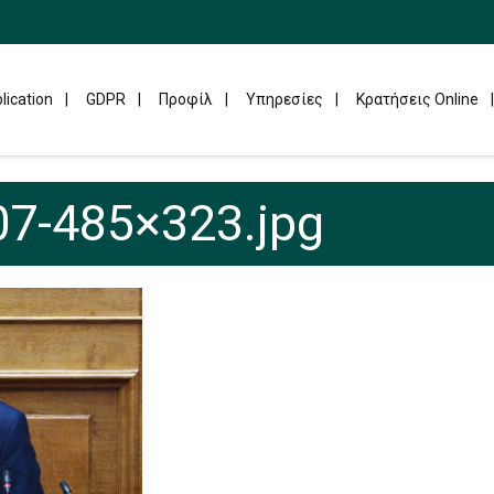
lication
GDPR
Προφίλ
Υπηρεσίες
Κρατήσεις Online
7-485×323.jpg