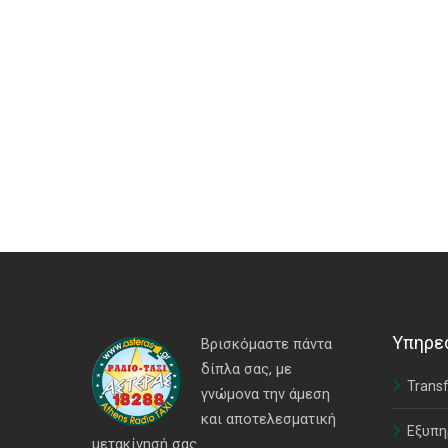
Υπηρε
Βρισκόμαστε πάντα
δίπλα σας, με
Transf
γνώμονα την άμεση
και αποτελεσματική
Εξυπη
μετακίνησή σας.