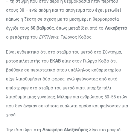
– τη στιγμή που στον αέρα η θερμοκρασία ήταν περίπου
στους 38 – ενώ ακόμη και το απόγευμα που έχει μειωθεί
κάπως η ζέστη σε σχέση με το μεσημέρι η θερμοκρασία
άγγιξε τους
60 βαθμούς,
όπως μεταδίδει από το
Λυκαβηττό
ο ρεπόρτερ του
ΕΡΤΝews,
Γιώργος Κοβός.
Είναι ενδεικτικό ότι στο σταθμό του μετρό στο Σύνταγμα,
μοτοσικλετιστής του
ΕΚΑΒ
είπε στον Γιώργο Κοβό ότι
βρέθηκε σε περιστατικό όπου υπάλληλος καθαριστηρίου
είχε λιποθυμήσει δύο φορές, ενώ φεύγοντας από αυτό
επέστρεψε στο σταθμό του μετρό γιατί υπήρξε πάλι
λιποθυμία μιας γυναίκας. Μιλάμε για ανθρώπους 50-55 ετών
που δεν άνηκαν σε κάποια ευάλωτη ομάδα και φαίνονταν μια
χαρά.
Την ίδια ώρα, στη
Λεωφόρο Αλεξάνδρας
λίγο πιο μακριά