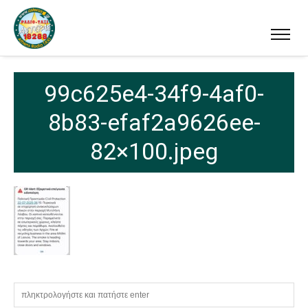
99c625e4-34f9-4af0-
8b83-efaf2a9626ee-
82×100.jpeg