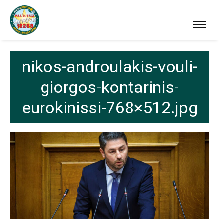
nikos-androulakis-vouli-
giorgos-kontarinis-
eurokinissi-768×512.jpg