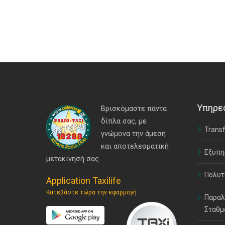
Υπηρε
Βρισκόμαστε πάντα
δίπλα σας, με
Transf
γνώμονα την άμεση
και αποτελεσματική
Εξυπη
μετακίνησή σας.
Πολυτ
Application Taxilife
Κατεβάστε τώρα την εφαρμογή
Παραλ
Σταθμ