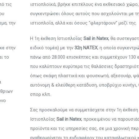
πό τις
ιστιοπλοϊκά, βρήκε επιτέλους ένα εκθεσιακό χώρο, 
ου
συγκεντρώσει όλους αυτούς που ασχολούνται με τ
εμα, την
ιστιοπλοΐα, αλλά και όσους “φλερτάρουν” μαζί της.
Η 1η έκθεση Ιστιοπλοΐας
Sail in Natex
, θα συστεγαστ
κε στην
ειδικό τομέα) με την
32η ΝΑΤΕΧ
, η οποία συγκεντρ
αι το
πάνω από 28.000 επισκέπτες και συμμετέχουν 130 
που καλύπτουν ευρύτερα τις θαλάσσιες δραστηριότ
όπως σκάφη πλαστικά και φουσκωτά, αξεσουάρ, ψά
α
αυτόνομη & ελεύθερη κατάδυση, υποβρύχιο κυνήγι,
ίθριων
σπορ κλπ.
ονο
Σας προσκαλούμε να συμμετάσχετε στην 1η έκθεση
Ιστιοπλοΐας
Sail in Natex
, προκειμένου να παρουσιά
προϊόντα και τις υπηρεσίες σας, σε μια χρονική πε
αναθερμαίνεται το ενδιαφέρον του καταναλωτικού κ