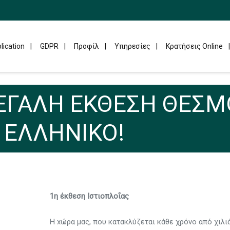
lication
GDPR
Προφίλ
Υπηρεσίες
Κρατήσεις Online
ΜΕΓΑΛΗ ΕΚΘΕΣΗ ΘΕΣΜ
 ΕΛΛΗΝΙΚΟ!
1η έκθεση Ιστιοπλοΐας
Η xώρα μας, που κατακλύζεται κάθε χρόνο από χιλι