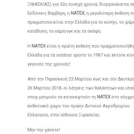
ΞΙΦΑΣΚΙΑΣ) για 32η συνεχή χρονιά, διοργανώνεται α
Εκδόσεις Βαρβέρη, η
NATEX
, η μεγαλύτερη έκθεση π
πραγματοποιείται στην Ελλάδα για το κυνήγι, το ψάρ
κατάδυση, το κάμπινγκ και τα σκάφη.
Η
ΝΑΤΕΧ
είναι η πρώτη έκθεση που πραγματοποιήθη
Ελλάδα για τα outdoor sports το 1987 και έκτοτε είν
γεγονός της χρονιάς!
Από την Παρασκευή 23 Μαρτίου έως και την Δευτέρ
26 Mαρτίου 2018, οι λάτρεις των θαλάσσιων και υπα
σπορ μπορούν να επισκεφτούν τη
NATEX
στο σύγχρ
εκθεσιακό χώρο του πρώην Δυτικού Αεροδρομίου
Ελληνικού, στην αίθουσα Ξιφασκίας.
Μην την χάσετε!