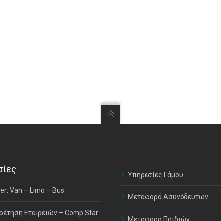
σίες
Υπηρεσίες Γάμου
er: Van – Limo – Bus
Μεταφορά Ασυνόδευτων
ρέτηση Εταιρειών – Comp Star
Μεταφορά Παιδιών