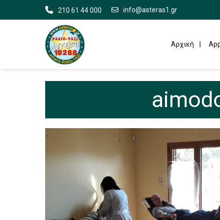
info@asteras1.gr
210 61 44 000
Αρχική
App
aimodo