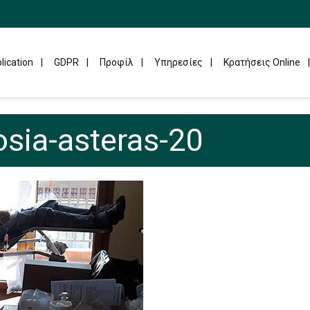
lication
GDPR
Προφίλ
Υπηρεσίες
Κρατήσεις Online
sia-asteras-20