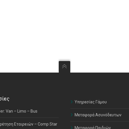
σίες
Υπηρεσίες Γάμου
er: Van – Limo – Bus
Μεταφορά Ασυνόδευτων
ρέτηση Εταιρειών – Comp Star
Μεταφορά Παιδιών