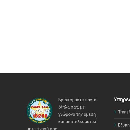
Υπηρε
Βρισκόμαστε πάντα
δίπλα σας, με
Transf
γνώμονα την άμεση
και αποτελεσματική
Εξυπη
μετακίνησή σας.