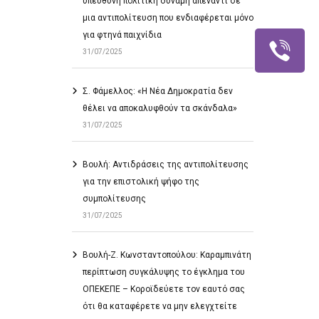
υπεύθυνη πολιτική δύναμη απέναντι σε
μια αντιπολίτευση που ενδιαφέρεται μόνο
για φτηνά παιχνίδια
31/07/2025
Σ. Φάμελλος: «Η Νέα Δημοκρατία δεν
θέλει να αποκαλυφθούν τα σκάνδαλα»
31/07/2025
Βουλή: Αντιδράσεις της αντιπολίτευσης
για την επιστολική ψήφο της
συμπολίτευσης
31/07/2025
Βουλή-Ζ. Κωνσταντοπούλου: Καραμπινάτη
περίπτωση συγκάλυψης το έγκλημα του
ΟΠΕΚΕΠΕ – Κοροϊδεύετε τον εαυτό σας
ότι θα καταφέρετε να μην ελεγχτείτε