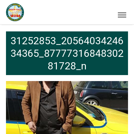
31252853_20564034246
34365_87777316848302
81728_n