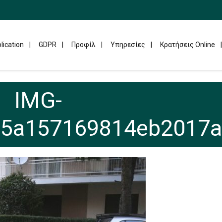
lication
GDPR
Προφίλ
Υπηρεσίες
Κρατήσεις Online
IMG-
d5a157169814eb2017a