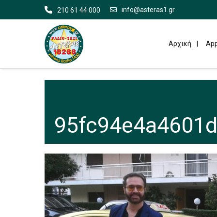
info@asteras1.gr
210 61 44 000
Αρχική
App
95fc94e4a4601