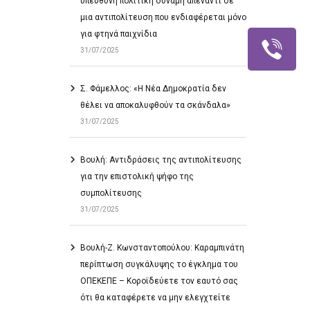
υπεύθυνη πολιτική δύναμη απέναντι σε
μια αντιπολίτευση που ενδιαφέρεται μόνο
για φτηνά παιχνίδια
31/07/2025
Σ. Φάμελλος: «Η Νέα Δημοκρατία δεν
θέλει να αποκαλυφθούν τα σκάνδαλα»
31/07/2025
Βουλή: Αντιδράσεις της αντιπολίτευσης
για την επιστολική ψήφο της
συμπολίτευσης
31/07/2025
Βουλή-Ζ. Κωνσταντοπούλου: Καραμπινάτη
περίπτωση συγκάλυψης το έγκλημα του
ΟΠΕΚΕΠΕ – Κοροϊδεύετε τον εαυτό σας
ότι θα καταφέρετε να μην ελεγχτείτε