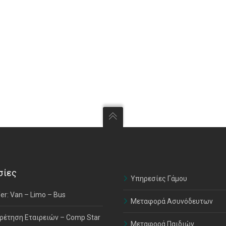
σίες
Υπηρεσίες Γάμου
er: Van – Limo – Bus
Μεταφορά Ασυνόδευτων
ρέτηση Εταιρειών – Comp Star
Μεταφορά Παιδιών