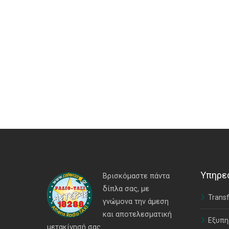
Υπηρε
Βρισκόμαστε πάντα
δίπλα σας, με
Transf
γνώμονα την άμεση
και αποτελεσματική
Εξυπη
μετακίνησή σας.