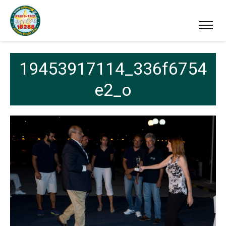
19453917114_336f6754
e2_o