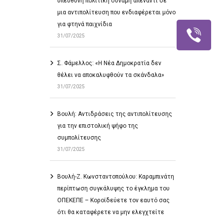
υπεύθυνη πολιτική δύναμη απέναντι σε
μια αντιπολίτευση που ενδιαφέρεται μόνο
για φτηνά παιχνίδια
31/07/2025
Σ. Φάμελλος: «Η Νέα Δημοκρατία δεν
θέλει να αποκαλυφθούν τα σκάνδαλα»
31/07/2025
Βουλή: Αντιδράσεις της αντιπολίτευσης
για την επιστολική ψήφο της
συμπολίτευσης
31/07/2025
Βουλή-Ζ. Κωνσταντοπούλου: Καραμπινάτη
περίπτωση συγκάλυψης το έγκλημα του
ΟΠΕΚΕΠΕ – Κοροϊδεύετε τον εαυτό σας
ότι θα καταφέρετε να μην ελεγχτείτε