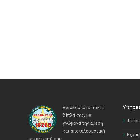
Υπηρε
Βρισκόμαστε πάντα
δίπλα σας, με
Transf
γνώμονα την άμεση
και αποτελεσματική
Εξυπη
μετακίνησή σας.