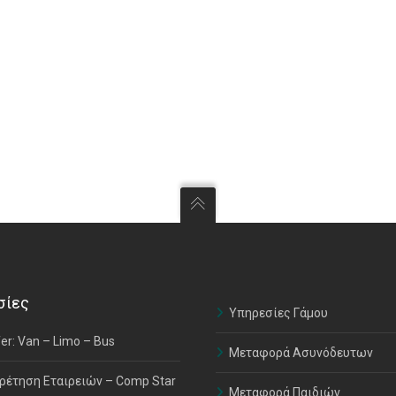
σίες
Υπηρεσίες Γάμου
er: Van – Limo – Bus
Μεταφορά Ασυνόδευτων
ρέτηση Εταιρειών – Comp Star
Μεταφορά Παιδιών