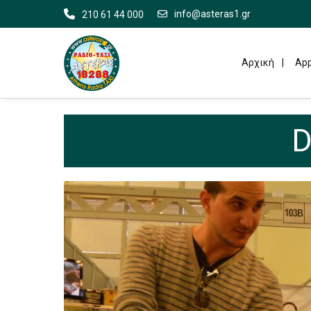
info@asteras1.gr
210 61 44 000
Αρχική
App
D